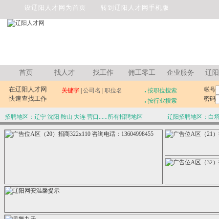
设辽阳人才网为首页
转到辽阳人才网手机版
首页
找人才
找工作
佣工零工
企业服务
辽阳
在辽阳人才网
帐号
关键字
|
公司名
|
职位名
按职位搜索
■
快速查找工作
密码
按行业搜索
■
招聘地区：
辽宁
沈阳
鞍山
大连
营口
......
所有招聘地区
辽阳招聘地区：
白