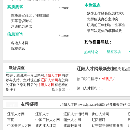
本栏视点
素质测试
> more
缺少工作经验应怎样求职
性格决定命运：性格测试
怎样解决办公室冲突
变革意识测试
职场前三年影响一生事业
沟通能力测试
细节决定你的求职成败
信息查询
> more
其他栏目导航：
各地人才网
院校信息
热点讨论
星座职场
网站调查
辽阳人才网最新数据
[周热点
您好，感谢您一直以来对
辽阳人才网
的信
热门职位排行：
销售员
/..
赖与支持。您对现在的
辽阳人才网
有怎样
的评价？您对日后的
辽阳人才网
有怎样的
热门人才排行：..
期许？
马上参加>>
友情链接
辽阳人才网www.lyhr.cn竭诚欢迎各相关类
合作
辽阳人才网
辽阳人才
辽阳人才招聘网
佛山人才网
百度
中国工控人才网
赣州人才网
辽阳招聘
中国美容人才网
新内江人才网
肇庆赶集网
辽宁襄平律师事务所