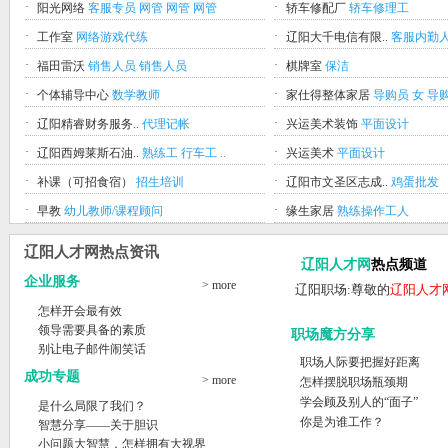
·
·
阳光网络
客服专员
网管
网管
网管
轿车修配厂
轿车修理工
·
·
工作室
网络游戏代练
辽阳大千电信有限..
客服内勤
·
·
福田雷沃
销售人员
销售人员
棋牌室
保洁
·
·
个体辅导中心
数学教师
家仕得整体家居
导购员 女
导
·
·
辽阳精睿财务服务..
代理记帐
兴运美术装饰
平面设计
·
·
辽阳西姆莱斯石油..
熟练工
行车工
..
兴运美术
平面设计
·
·
补课（可招食宿）
招生培训
辽阳市文圣区志成..
鸡蛋批发
·
·
早教
幼儿教师/课程顾问
缘生家居
熟练操作工人
辽阳人才网热点资讯
辽阳人才网
热点频道
企业服务
> more
辽阳职场:尊敬的
辽阳人才
怎样开会最有效
领导需要具备的素质
职场魔方分享
别让电子邮件闹笑话
职场人际要把握好距离
成功专题
> more
怎样摆脱职场瓶颈期
学会顾及别人的“面子”
是什么局限了我们？
你是为谁工作？
智慧分享——关于胆识
小问题大智慧，怎样拥有大视界