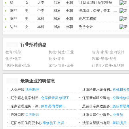
徐
女
大专
41岁
全职
计划员/统计员/保管员
■
刘**
男
中专
38岁
全职
氩弧焊，保安，普工……
■
刘**
男
本科
30岁
全职
电气工程师
■
边**
女
本科
46岁
兼职
财务会计
■
行业招聘信息
招聘
教育•培训
机械•制造•工业
装潢•家居•室内设计
化学•化工
批发•零售
汽车•维修•配件
印刷•包装•纸业
家电•电器•设备
计算机•软件•互联网
最新企业招聘信息
招聘
·
·
人保寿险
话务助理
辽阳给排水设备阀..
机械相关
·
·
辽宁嘉志化学制品..
仓库保管员
修理工
辽阳新威旺空调电..
空调维修
·
·
东家管理服务（深..
保育员/育婴师/..
思芭倍亲家政服务..
急招育婴师/
·
·
亮雅口腔
口腔医师
辽阳天盛企业服务..
业务员
·
·
辽阳市正佳商贸中心
维修徒工
文员
..
沈阳立星演出有限..
舞蹈演员