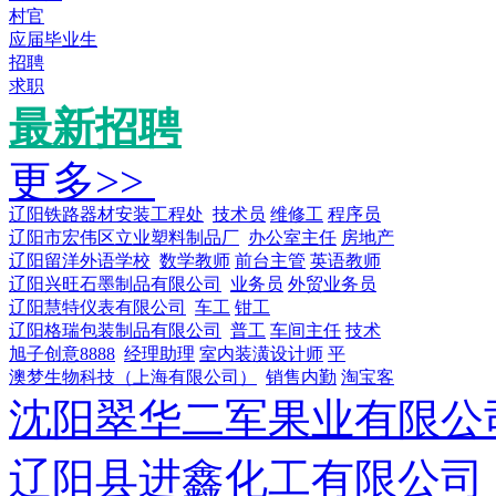
村官
应届毕业生
招聘
求职
最新招聘
更多>>
辽阳铁路器材安装工程处
技术员
维修工
程序员
辽阳市宏伟区立业塑料制品厂
办公室主任
房地产
辽阳留洋外语学校
数学教师
前台主管
英语教师
辽阳兴旺石墨制品有限公司
业务员
外贸业务员
辽阳慧特仪表有限公司
车工
钳工
辽阳格瑞包装制品有限公司
普工
车间主任
技术
旭子创意8888
经理助理
室内装潢设计师
平
澳梦生物科技（上海有限公司）
销售内勤
淘宝客
沈阳翠华二军果业有限公
辽阳县进鑫化工有限公司