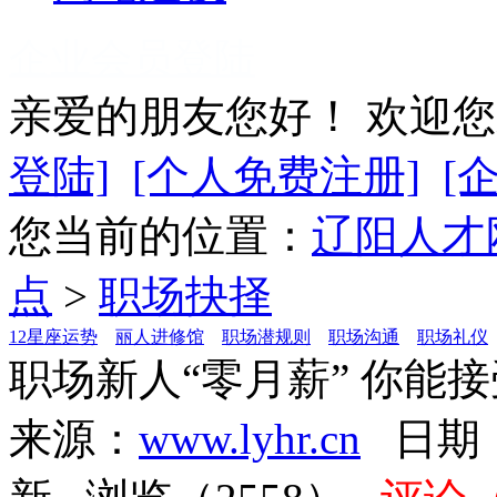
企业会员登陆
亲爱的朋友您好！ 欢迎
登陆]
[个人免费注册]
[
您当前的位置：
辽阳人才
点
>
职场抉择
12星座运势
丽人进修馆
职场潜规则
职场沟通
职场礼仪
职场新人“零月薪” 你能
来源：
www.lyhr.cn
日期：2