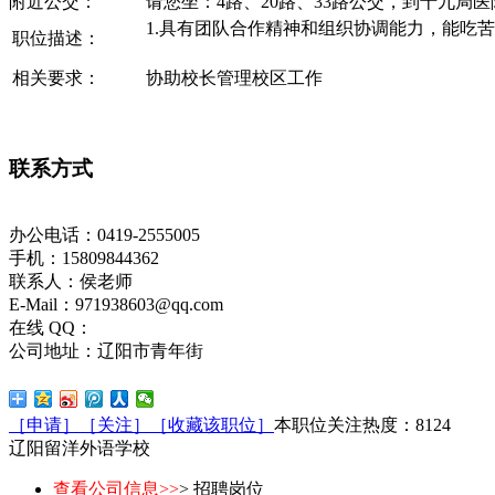
附近公交：
请您坐：4路、20路、33路公交，到十九局
1.具有团队合作精神和组织协调能力，能吃苦耐劳
职位描述：
相关要求：
协助校长管理校区工作
联系方式
办公电话：0419-2555005
手机：15809844362
联系人：侯老师
E-Mail：971938603@qq.com
在线 QQ：
公司地址：辽阳市青年街
［申请］
［关注］
［收藏该职位］
本职位关注热度：
8124
辽阳留洋外语学校
查看公司信息>>
> 招聘岗位